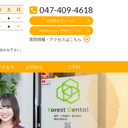
047-409-4618
金
土
日
○
▲
─
お問合せフォーム
○
▲
─
WEBからの
ご予約はこちら
医院情報・アクセスはこちら
合
わせ下さい。
アクセス
お問合せ
ご予約