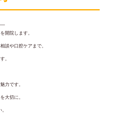
――
】を開院します。
歯相談や口腔ケアまで。
ます。
も魅力です。
りを大切に。
い。
。