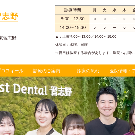
診療時間
月
火
水
木
9:00～12:30
○
○
─
○
14:00～18:30
○
○
─
○
▲：
土曜 9:00～13:00
／14:00～18:00
ン東習志野
休診日：水曜、日曜
※
祝日は診療する場合があります。医院へお問い
プロフィール
診療のご案内
診療の流れ
医院情報・